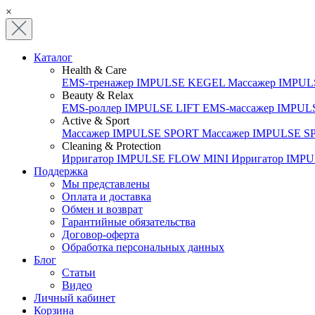
×
Каталог
Health & Care
EMS-тренажер IMPULSE KEGEL
Массажер IMPU
Beauty & Relax
EMS-роллер IMPULSE LIFT
EMS-массажер IMPU
Active & Sport
Массажер IMPULSE SPORT
Массажер IMPULSE S
Cleaning & Protection
Ирригатор IMPULSE FLOW MINI
Ирригатор IMP
Поддержка
Мы представлены
Оплата и доставка
Обмен и возврат
Гарантийные обязательства
Договор-оферта
Обработка персональных данных
Блог
Статьи
Видео
Личный кабинет
Корзина