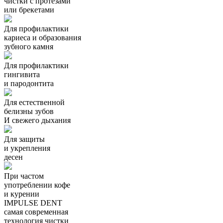
чистки с протезами
или брекетами
Для профилактики
кариеса и образования
зубного камня
Для профилактики
гингивита
и пародонтита
Для естественной
белизны зубов
И свежего дыхания
Для защиты
и укрепления
десен
При частом
употреблении кофе
и курении
IMPULSE DENT
самая современная
технология чистки