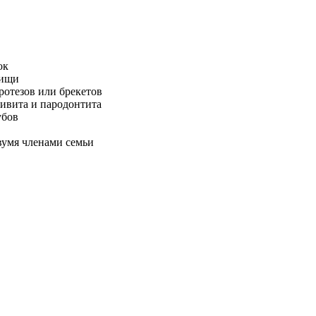
ок
пищи
ротезов или брекетов
гивита и пародонтита
убов
вумя членами семьи