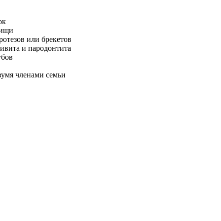
ок
пищи
ротезов или брекетов
гивита и пародонтита
убов
вумя членами семьи