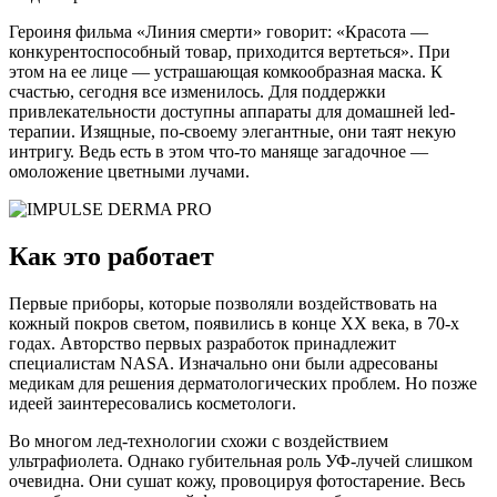
Героиня фильма «Линия смерти» говорит: «Красота —
конкурентоспособный товар, приходится вертеться». При
этом на ее лице — устрашающая комкообразная маска. К
счастью, сегодня все изменилось. Для поддержки
привлекательности доступны аппараты для домашней led-
терапии. Изящные, по-своему элегантные, они таят некую
интригу. Ведь есть в этом что-то маняще загадочное —
омоложение цветными лучами.
Как это работает
Первые приборы, которые позволяли воздействовать на
кожный покров светом, появились в конце XX века, в 70-х
годах. Авторство первых разработок принадлежит
специалистам NASA. Изначально они были адресованы
медикам для решения дерматологических проблем. Но позже
идеей заинтересовались косметологи.
Во многом лед-технологии схожи с воздействием
ультрафиолета. Однако губительная роль УФ-лучей слишком
очевидна. Они сушат кожу, провоцируя фотостарение. Весь